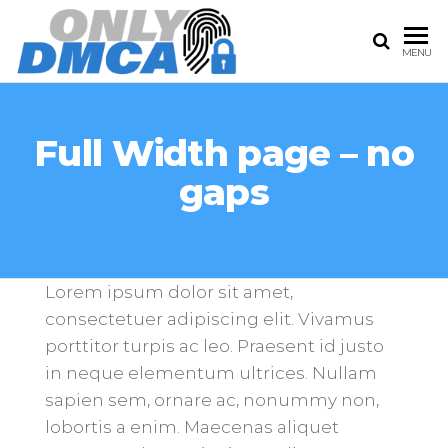
ONLY
The
MENU
Best
DMCA |
only
ONLY
fans
DMCA
Full Width page – no
FANS
service
CONTENT
gaps
REMOVAL
SERVICE
Lorem ipsum dolor sit amet,
consectetuer adipiscing elit. Vivamus
porttitor turpis ac leo. Praesent id justo
in neque elementum ultrices. Nullam
sapien sem, ornare ac, nonummy non,
lobortis a enim. Maecenas aliquet