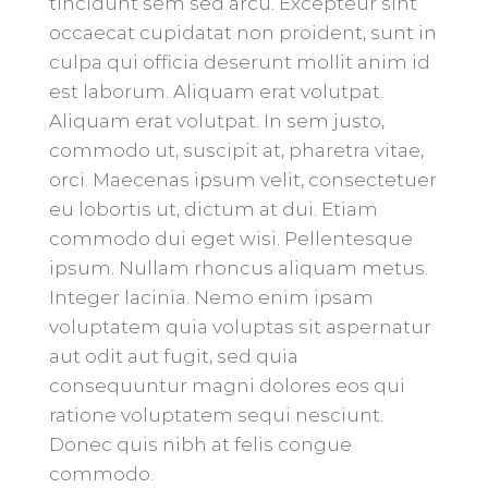
tincidunt sem sed arcu. Excepteur sint
occaecat cupidatat non proident, sunt in
culpa qui officia deserunt mollit anim id
est laborum. Aliquam erat volutpat.
Aliquam erat volutpat. In sem justo,
commodo ut, suscipit at, pharetra vitae,
orci. Maecenas ipsum velit, consectetuer
eu lobortis ut, dictum at dui. Etiam
commodo dui eget wisi. Pellentesque
ipsum. Nullam rhoncus aliquam metus.
Integer lacinia. Nemo enim ipsam
voluptatem quia voluptas sit aspernatur
aut odit aut fugit, sed quia
consequuntur magni dolores eos qui
ratione voluptatem sequi nesciunt.
Donec quis nibh at felis congue
commodo.