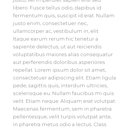
justo, vel imperdiet sapien wisi sed
libero. Fusce tellus odio, dapibus id
fermentum quis, suscipit id erat. Nullam
justo enim, consectetuer nec,
ullamcorper ac, vestibulum in, elit.
Itaque earum rerum hic tenetur a
sapiente delectus, ut aut reiciendis
voluptatibus maiores alias consequatur
aut perferendis doloribus asperiores
repellat. Lorem ipsum dolor sit amet,
consectetuer adipiscing elit. Etiam ligula
pede, sagittis quis, interdum ultricies,
scelerisque eu. Nullam faucibus mi quis
velit. Etiam neque. Aliquam erat volutpat.
Maecenas fermentum, sem in pharetra
pellentesque, velit turpis volutpat ante,
in pharetra metus odio a lectus. Class