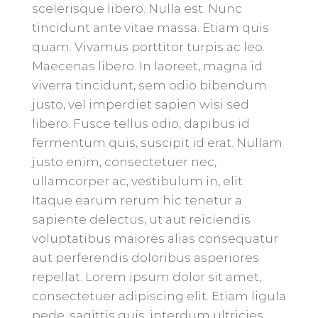
scelerisque libero. Nulla est. Nunc
tincidunt ante vitae massa. Etiam quis
quam. Vivamus porttitor turpis ac leo.
Maecenas libero. In laoreet, magna id
viverra tincidunt, sem odio bibendum
justo, vel imperdiet sapien wisi sed
libero. Fusce tellus odio, dapibus id
fermentum quis, suscipit id erat. Nullam
justo enim, consectetuer nec,
ullamcorper ac, vestibulum in, elit.
Itaque earum rerum hic tenetur a
sapiente delectus, ut aut reiciendis
voluptatibus maiores alias consequatur
aut perferendis doloribus asperiores
repellat. Lorem ipsum dolor sit amet,
consectetuer adipiscing elit. Etiam ligula
pede, sagittis quis, interdum ultricies,